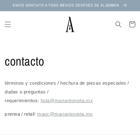
Ir
ENVÍO GRATUITO A TODO MÉXICO DESPUÉS DE $1,500MXN
directamente
al contenido
Carrito
contacto
términos y condiciones / hechura de piezas especiales /
dudas o preguntas /
requerimientos:
hola@mariantonieta.mx
maoc@mariantonieta.mx
prensa / retail: